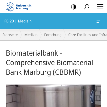
Mobile-
Navigation
FB 20 | Medizin
Breadcrumb-
Startseite
Medizin
Forschung
Core Facilities und Inf
Navigation
Hauptinhalt
Biomaterialbank -
Comprehensive Biomaterial
Bank Marburg (CBBMR)