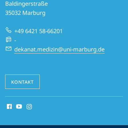
und
Baldingerstraße
20
Informationen
35032
Marburg
|
zur
Medizin
+49 6421 58-66201
Website
-
dekanat.medizin@uni-marburg.de
KONTAKT
Social
Media
Kontakte