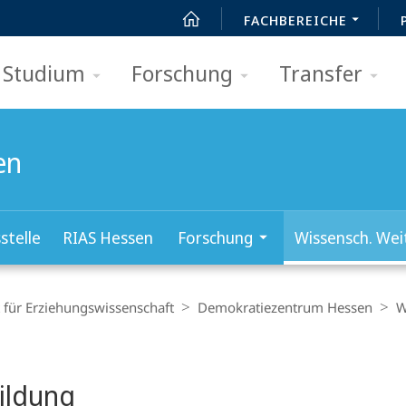
FACHBEREICHE
Studium
Forschung
Transfer
en
stelle
RIAS Hessen
Forschung
Wissensch. Wei
t für Erziehungswissenschaft
Demokratiezentrum Hessen
W
ildung