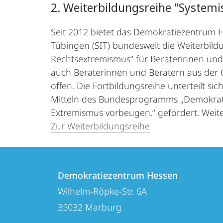
2. Weiterbildungsreihe "System
Seit 2012 bietet das Demokratiezentrum H
Tübingen (SIT) bundesweit die Weiterbild
Rechtsextremismus“ für Beraterinnen und
auch Beraterinnen und Beratern aus der 
offen. Die Fortbildungsreihe unterteilt s
Mitteln des Bundesprogramms „Demokratie 
Extremismus vorbeugen.“ gefördert. Weite
Zur Weiterbildungsreihe
Kontakt
Kontaktinformationen
und
Demokratiezentrum Hessen
Demokratiezentrum
Wilhelm-Röpke-Str. 6A
Informationen
Hessen
35032
Marburg
zur