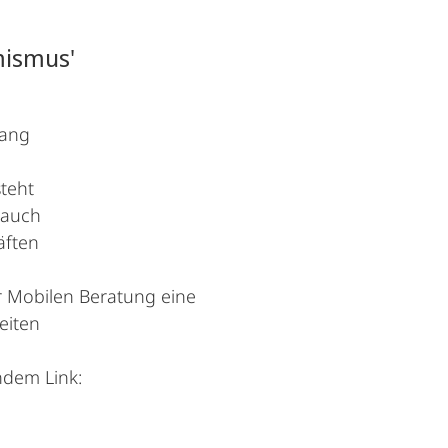
mismus'
gang
teht
 auch
äften
er Mobilen Beratung eine
eiten
ndem Link: