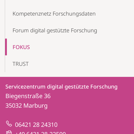
Kompetenznetz Forschungsdaten
Forum digital gestützte Forschung
FOKUS
TRUST
Kontakt
Kontaktinformationen
Servicezentrum digital gestützte Forschung
Servicezentrum
und
Biegenstraße 36
digital
Informationen
35032
Marburg
gestützte
zur
Forschung
06421 28 24310
Website