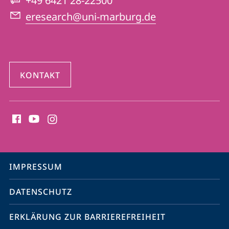
+49 6421 28-22500
eresearch@uni-marburg.de
KONTAKT
Social
Media
Kontakte
Service-
IMPRESSUM
Navigation
DATENSCHUTZ
ERKLÄRUNG ZUR BARRIEREFREIHEIT