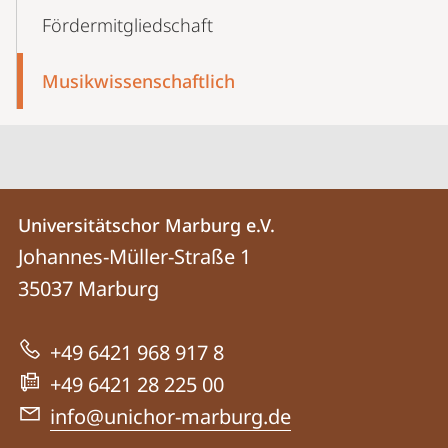
Förder­mitgliedschaft
Musikwissen­schaftlich
Kontakt
Kontaktinformationen
Universitätschor Marburg e.V.
Universitätschor
und
Johannes-Müller-Straße 1
Marburg
Informationen
35037
Marburg
e.V.
zur
+49 6421 968 917 8
Website
+49 6421 28 225 00
info@unichor-marburg.de