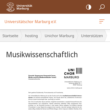
Mobile-
Navigation
Universitätschor Marburg e.V.
Breadcrumb-
Startseite
hosting
Unichor Marburg
Unterstützen
Navigation
Hauptinhalt
Musikwissenschaftlich