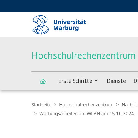
Service-
HIGH-CONTRAST VERSION
SUCHE UND SUCHERGEBNIS
Navigation
Haupt-
Navigation
Hochschulrechenzentrum
Erste Schritte
Dienste
D
Hochschulrechenzentrum
Breadcrumb-
Navigation
Startseite
Hochschulrechenzentrum
Nachric
Wartungsarbeiten am WLAN am 15.10.2024 im