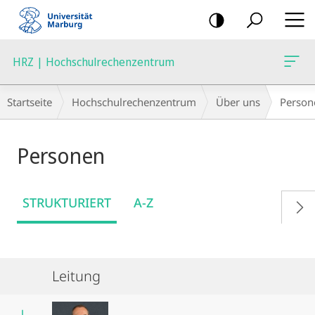
Mobile-
Navigation
HRZ | Hochschulrechenzentrum
Breadcrumb-
Startseite
Hochschulrechenzentrum
Über uns
Person
Navigation
Personen
STRUKTURIERT
A-Z
Leitung