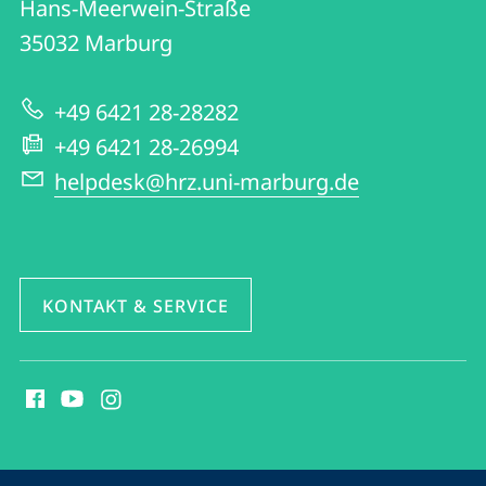
und
Hans-Meerwein-Straße
|
Informationen
35032
Marburg
Hochschulrechenzentrum
zur
+49 6421 28-28282
Website
+49 6421 28-26994
helpdesk@hrz.uni-marburg.de
KONTAKT & SERVICE
Social
Media
Kontakte