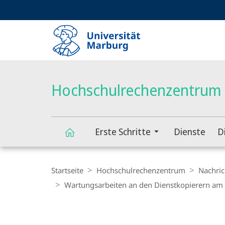
Service-
HIGH-CONTRAST VERSION
SUCHE UND SUCHERGEBNIS
Navigation
Haupt-
Navigation
Hochschulrechenzentrum
Erste Schritte
Dienste
D
Hochschulrechenzentrum
Breadcrumb-
Navigation
Startseite
Hochschulrechenzentrum
Nachric
Wartungsarbeiten an den Dienstkopierern am 