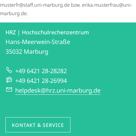
musterfr@staff.uni-marburg.de bzw. erika.musterfrau@uni-
marburg.de.
Kontakt
Kontaktinformationen
HRZ | Hochschulrechenzentrum
HRZ
und
Hans-Meerwein-Straße
|
Informationen
35032
Marburg
Hochschulrechenzentrum
zur
+49 6421 28-28282
Website
+49 6421 28-26994
helpdesk@hrz.uni-marburg.de
KONTAKT & SERVICE