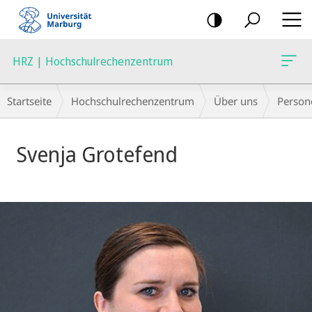
Mobile-
Navigation
HRZ | Hochschulrechenzentrum
Breadcrumb-
Startseite
Hochschulrechenzentrum
Über uns
Person
Navigation
Svenja Grotefend