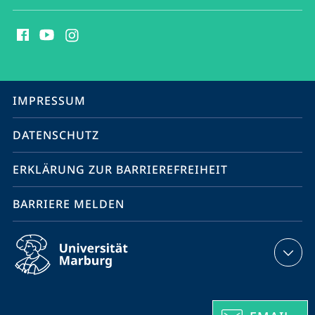
Social
Media
Kontakte
Service-
IMPRESSUM
Navigation
DATENSCHUTZ
ERKLÄRUNG ZUR BARRIEREFREIHEIT
BARRIERE MELDEN