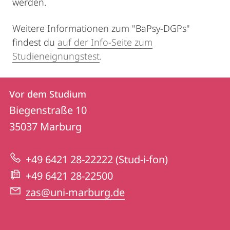
werden.
Weitere Informationen zum "BaPsy-DGPs"
findest du
auf der Info-Seite zum
Studieneignungstest
.
Kontakt
Kontaktinformationen
Vor dem Studium
Vor
und
Biegenstraße 10
dem
Informationen
35037
Marburg
Studium
zur
+49 6421 28-22222 (Stud-i-fon)
Website
+49 6421 28-22500
zas@uni-marburg.de