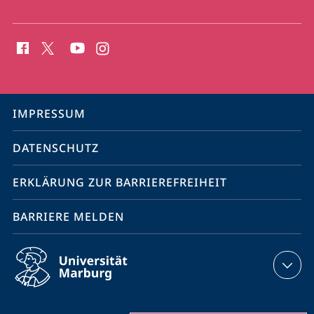
Social
Media
Kontakte
Service-
IMPRESSUM
Navigation
DATENSCHUTZ
ERKLÄRUNG ZUR BARRIEREFREIHEIT
BARRIERE MELDEN