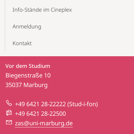
Info-Stände im Cineplex
Anmeldung
Kontakt
Kontakt
Kontaktinformationen
Vor dem Studium
Vor
und
Biegenstraße 10
dem
Informationen
35037
Marburg
Studium
zur
+49 6421 28-22222 (Stud-i-fon)
Website
+49 6421 28-22500
zas@uni-marburg.de