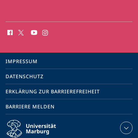
Social
Media
Kontakte
Service-
IMPRESSUM
Navigation
DATENSCHUTZ
ERKLÄRUNG ZUR BARRIEREFREIHEIT
BARRIERE MELDEN