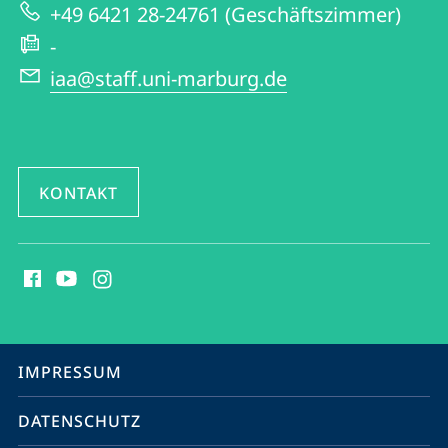
und
+49 6421 28-24761 (Geschäftszimmer)
Website
Amerikanistik
-
iaa@staff.uni-marburg.de
KONTAKT
Social
Media
Kontakte
Service-
IMPRESSUM
Navigation
DATENSCHUTZ