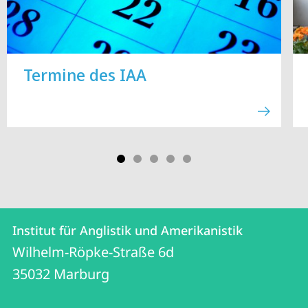
Termine des IAA
Kontakt
Kontaktinformationen
Institut für Anglistik und Amerikanistik
Institut
und
Wilhelm-Röpke-Straße 6d
für
Informationen
35032
Marburg
Anglistik
zur