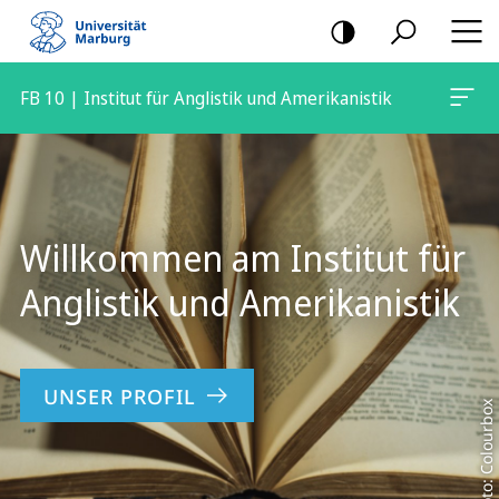
Mobile-
Navigation
FB 10 | Institut für Anglistik und Amerikanistik
Hauptinhalt
Willkommen am Institut für
Anglistik und Amerikanistik
UNSER PROFIL
Foto: Colourbox