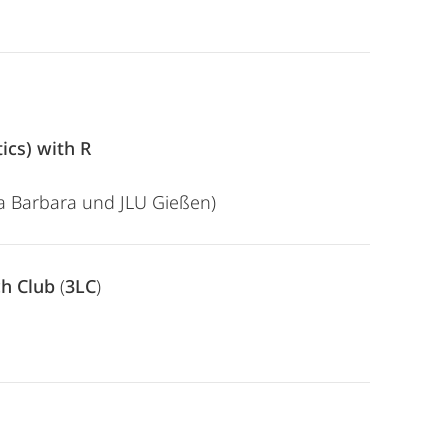
ics) with R
nta Barbara und JLU Gießen)
h Club
(
3LC
)