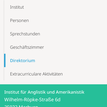
Content-
Institut
Navigation
Personen
Sprechstunden
Geschäftszimmer
Direktorium
Extracurriculare Aktivitäten
Kontakt
Kontaktinformationen
Institut für Anglistik und Amerikanistik
Institut
und
Wilhelm-Röpke-Straße 6d
für