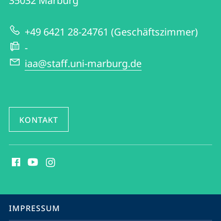
Informationen
35032
Marburg
Anglistik
zur
und
+49 6421 28-24761 (Geschäftszimmer)
Website
Amerikanistik
-
iaa@staff.uni-marburg.de
KONTAKT
Social
Media
Kontakte
Service-
IMPRESSUM
Navigation