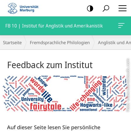
Mobile-
Navigation
FB 10 | Institut für Anglistik und Amerikanistik
Breadcrumb-
Startseite
Fremdsprachliche Philologien
Anglistik und Am
Navigation
Hauptinhalt
Foto: www.wordclouds.com
Feedback zum Institut
Auf dieser Seite lesen Sie persönliche