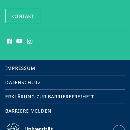
KONTAKT
Social
Media
Kontakte
Service-
IMPRESSUM
Navigation
DATENSCHUTZ
ERKLÄRUNG ZUR BARRIEREFREIHEIT
BARRIERE MELDEN