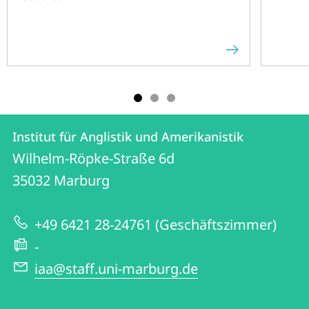
Kontakt
Kontaktinformationen
Institut für Anglistik und Amerikanistik
Institut
und
Wilhelm-Röpke-Straße 6d
für
Informationen
35032
Marburg
Anglistik
zur
und
+49 6421 28-24761 (Geschäftszimmer)
Website
Amerikanistik
-
iaa@staff.uni-marburg.de