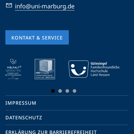
info@uni-marburg.de
KONTAKT & SERVICE
Mobile-
Service-
Navigation
und
Social
IMPRESSUM
Media
Kontakte
DATENSCHUTZ
ERKLÄRUNG ZUR BARRIEREFREIHEIT