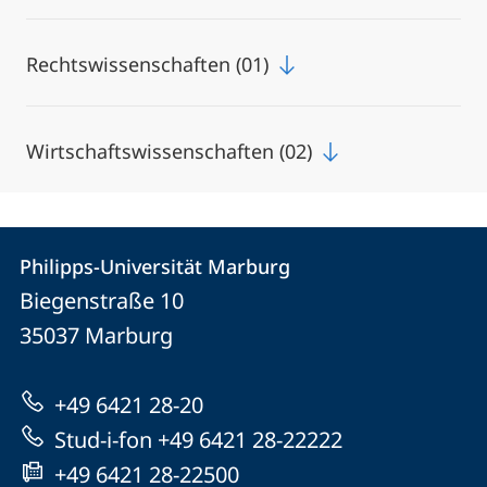
Rechtswissenschaften (01)
Wirtschaftswissenschaften (02)
Kontakt
Kontaktinformationen
Philipps-Universität Marburg
Philipps-
und
Biegenstraße 10
Universität
Informationen
35037
Marburg
Marburg
zur
+49 6421 28-20
Website
Stud-i-fon +49 6421 28-22222
+49 6421 28-22500