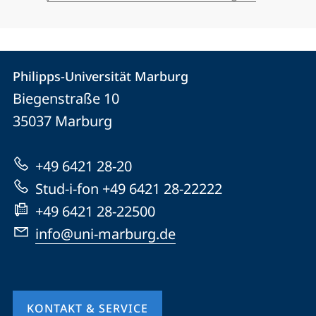
Kontakt
Kontaktinformationen
Philipps-Universität Marburg
Philipps-
und
Biegenstraße 10
Universität
Informationen
35037
Marburg
Marburg
zur
+49 6421 28-20
Website
Stud-i-fon +49 6421 28-22222
+49 6421 28-22500
info@uni-marburg.de
KONTAKT & SERVICE