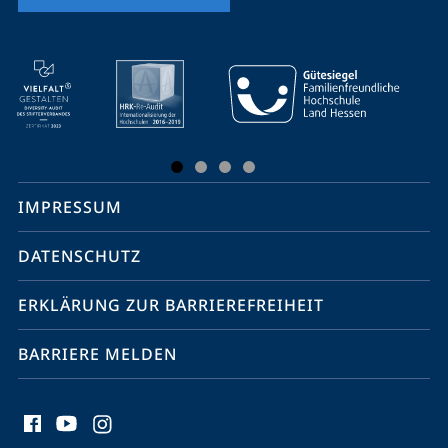
Mobile-
Service-
Navigation
und
Social
IMPRESSUM
Media
Kontakte
DATENSCHUTZ
ERKLÄRUNG ZUR BARRIEREFREIHEIT
BARRIERE MELDEN