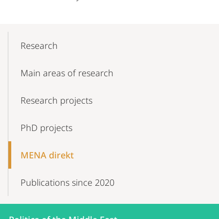
Mobile-
Content-
Research
Navigation
Main areas of research
Research projects
PhD projects
MENA direkt
Publications since 2020
Contact
Contact