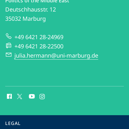
Politics of the Middle East
details
Deutschhausstr. 12
Politics
35032
Marburg
of
the
+49 6421 28-24969
Middle
+49 6421 28-22500
East
julia.hermann@uni-marburg.de
social
media
contact
information
service
LEGAL