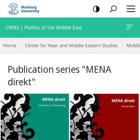
mobile
navigation
CNMS | Politics of the Middle East
Breadcrumb-
Home
Center for Near and Middle Eastern Studies
Middle
Navigation
Main
Publication series "MENA
Content
direkt"