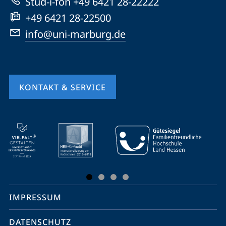
Stud-i-fon +49 6421 28-22222
+49 6421 28-22500
info@uni-marburg.de
KONTAKT & SERVICE
Mobile-
Service-
Navigation
und
Social
IMPRESSUM
Media
Kontakte
DATENSCHUTZ