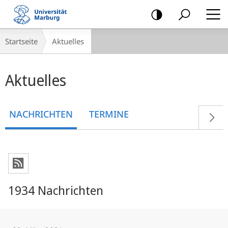
Mobile-
Navigation
Breadcrumb-
Startseite
Aktuelles
Navigation
Hauptinhalt
Aktuelles
NACHRICHTEN
TERMINE
1934 Nachrichten