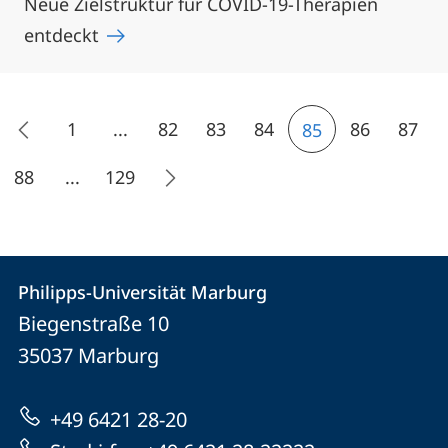
Neue Zielstruktur für COVID-19-Therapien
entdeckt
1
...
82
83
84
86
87
85
88
...
129
Kontakt
Kontaktinformationen
Philipps-Universität Marburg
Philipps-
und
Biegenstraße 10
Universität
Informationen
35037
Marburg
Marburg
zur
+49 6421 28-20
Website