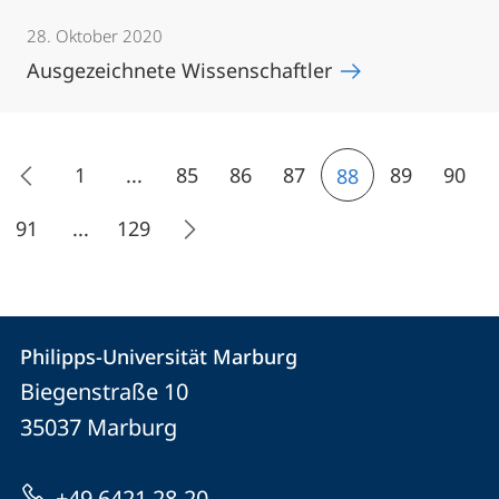
28. Oktober 2020
Ausgezeichnete Wissenschaftler
1
...
85
86
87
89
90
88
91
...
129
Kontakt
Kontaktinformationen
Philipps-Universität Marburg
Philipps-
und
Biegenstraße 10
Universität
Informationen
35037
Marburg
Marburg
zur
+49 6421 28-20