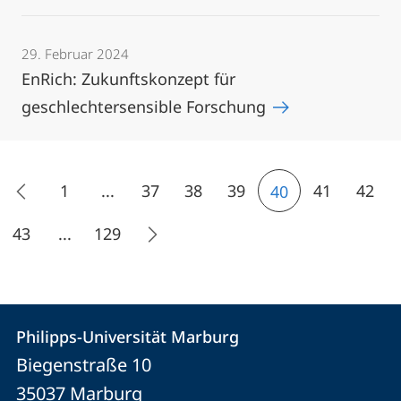
29. Februar 2024
EnRich: Zukunftskonzept für
geschlechtersensible Forschung
1
...
37
38
39
41
42
40
43
...
129
Kontakt
Kontaktinformationen
Philipps-Universität Marburg
Philipps-
und
Biegenstraße 10
Universität
Informationen
35037
Marburg