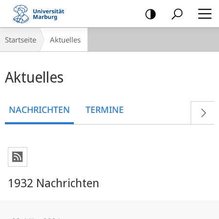
Mobile-
Navigation
Breadcrumb-
Startseite
Aktuelles
Navigation
Hauptinhalt
Aktuelles
NACHRICHTEN
TERMINE
1932 Nachrichten