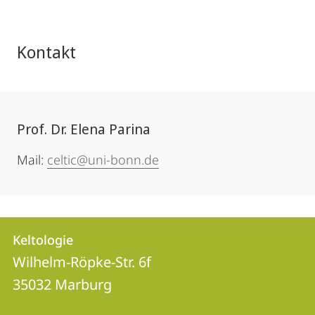
Kontakt
Prof. Dr. Elena Parina
Mail:
celtic@uni-bonn.de
Kontakt
Kontaktinformationen
Keltologie
Keltologie
und
Wilhelm-Röpke-Str. 6f
Informationen
35032
Marburg