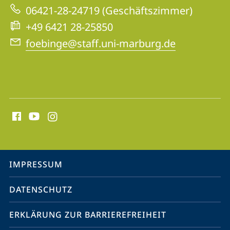
zur
06421-28-24719 (Geschäftszimmer)
Website
+49 6421 28-25850
foebinge@staff.uni-marburg.de
Social
Media
Kontakte
Service-
IMPRESSUM
Navigation
DATENSCHUTZ
ERKLÄRUNG ZUR BARRIEREFREIHEIT