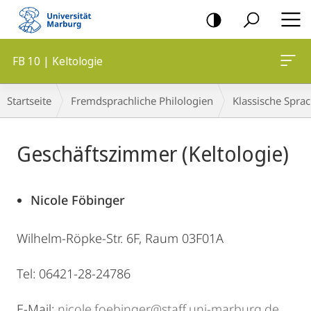
Mobile-
Navigation
FB 10 | Keltologie
Breadcrumb-
Startseite
Fremdsprachliche Philologien
Klassische Spra
Navigation
Hauptinhalt
Geschäftszimmer (Keltologie)
Nicole Föbinger
Wilhelm-Röpke-Str. 6F, Raum 03F01A
Tel: 06421-28-24786
E-Mail:
nicole.foebinger@staff.uni-marburg.de