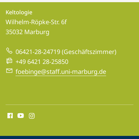
Kontakt
Kontaktinformationen
Keltologie
Keltologie
und
Wilhelm-Röpke-Str. 6f
Informationen
35032
Marburg
zur
06421-28-24719 (Geschäftszimmer)
Website
+49 6421 28-25850
foebinge@staff.uni-marburg.de
Social
Media
Kontakte