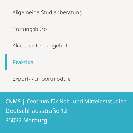
Allgemeine Studienberatung
Prüfungs­­büro
Aktuelles Lehrangebot
Praktika
Export- / Importmodule
Kontakt
Kontaktinformationen
CNMS | Centrum für Nah- und Mitteloststudien
CNMS
und
Deutschhausstraße 12
|
Informationen
35032
Marburg
Centrum