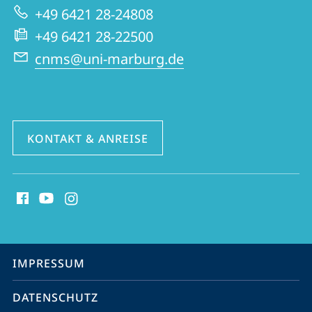
zur
für
+49 6421 28-24808
Website
Nah-
+49 6421 28-22500
und
cnms@uni-marburg.de
Mitteloststudien
KONTAKT & ANREISE
Social
Media
Kontakte
Service-
IMPRESSUM
Navigation
DATENSCHUTZ