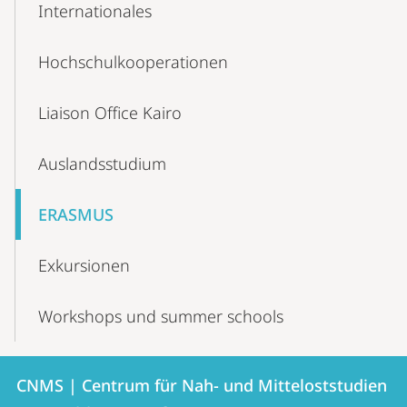
Internationales
Navigation
Hochschul­kooperationen
Liaison Office Kairo
Auslandsstudium
ERASMUS
Exkursionen
Workshops und summer schools
Kontakt
Kontaktinformationen
CNMS | Centrum für Nah- und Mitteloststudien
CNMS