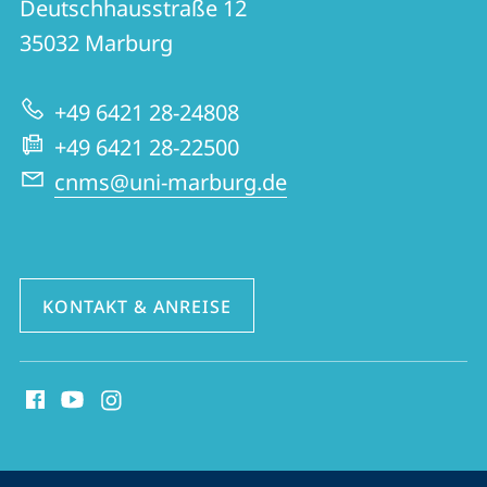
und
Deutschhausstraße 12
|
Informationen
35032
Marburg
Centrum
zur
für
+49 6421 28-24808
Website
Nah-
+49 6421 28-22500
und
cnms@uni-marburg.de
Mitteloststudien
KONTAKT & ANREISE
Social
Media
Kontakte