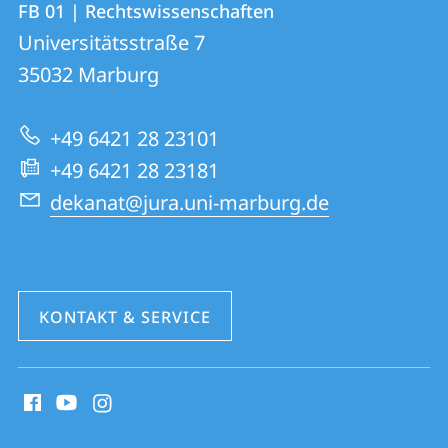
FB 01 | Rechtswissenschaften
FB
und
Universitätsstraße 7
01
Informationen
35032
Marburg
|
zur
Rechtswissenschaften
+49 6421 28 23101
Website
+49 6421 28 23181
dekanat@jura.uni-marburg.de
KONTAKT & SERVICE
Social
Media