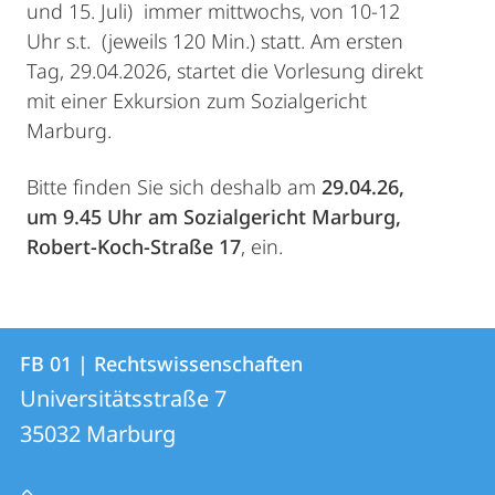
und 15. Juli) immer mittwochs, von 10-12
Uhr s.t. (jeweils 120 Min.) statt. Am ersten
Tag, 29.04.2026, startet die Vorlesung direkt
mit einer Exkursion zum Sozialgericht
Marburg.
Bitte finden Sie sich deshalb am
29.04.26,
um 9.45 Uhr am Sozialgericht Marburg,
Robert-Koch-Straße 17
, ein.
Kontakt
Kontaktinformationen
FB 01 | Rechtswissenschaften
FB
und
Universitätsstraße 7
01
Informationen
35032
Marburg
|
zur
Rechtswissenschaften