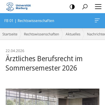
Mobile-
Navigation
FB 01 | Rechtswissenschaften
Breadcrumb-
Startseite
Rechtswissenschaften
Aktuelles
Nachrichte
Navigation
22.04.2026
Ärztliches Berufsrecht im
Sommersemester 2026