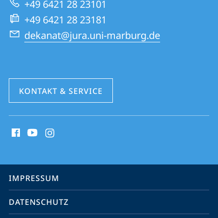
+49 6421 28 23101
Website
+49 6421 28 23181
dekanat@jura.uni-marburg.de
KONTAKT & SERVICE
Social
Media
Kontakte
Service-
IMPRESSUM
Navigation
DATENSCHUTZ