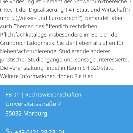
Die Vorlesung ist Element der Schwerpunktbereiche 7
(„Recht der Digitalisierung“) 4 („Staat und Wirtschaft“)
und 5 („Völker- und Europarecht“), behandelt aber
auch Themen des öffentlich-rechtlichen
Pflichtfachkatalogs, insbesondere im Bereich der
Grundrechtsdogmatik. Sie steht ebenfalls offen für
Nebenfachstudierende, Studierende anderer
juristischer Studiengänge und sonstige Interessierte.
Die Veranstaltung findet in Raum SH 320 statt.
Weitere Informationen finden Sie
hier
.
Kontakt
Kontaktinformationen
FB 01 | Rechtswissenschaften
FB
und
Universitätsstraße 7
01
Informationen
35032
Marburg
|
zur
Rechtswissenschaften
+49 6421 28 23101