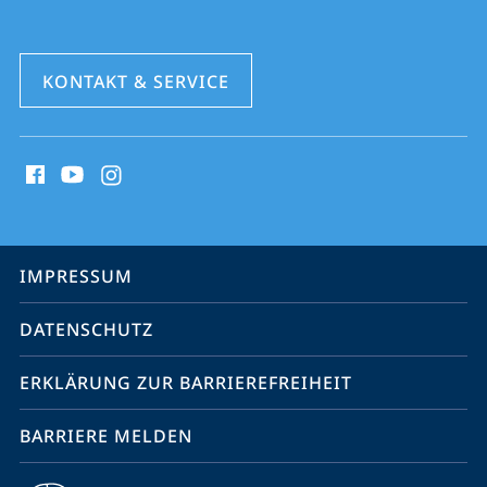
KONTAKT & SERVICE
Social
Media
Kontakte
Service-
IMPRESSUM
Navigation
DATENSCHUTZ
ERKLÄRUNG ZUR BARRIEREFREIHEIT
BARRIERE MELDEN