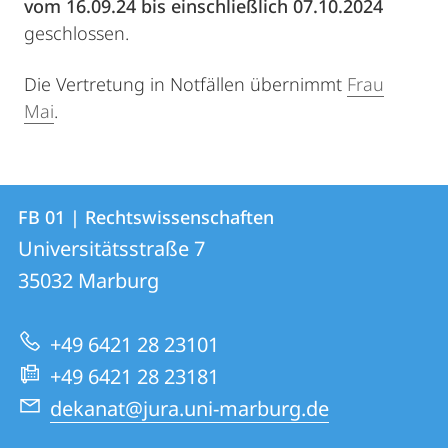
vom 16.09.24 bis einschließlich 07.10.2024
geschlossen.
Die Vertretung in Notfällen übernimmt
Frau
Mai
.
Kontakt
Kontaktinformationen
FB 01 | Rechtswissenschaften
FB
und
Universitätsstraße 7
01
Informationen
35032
Marburg
|
zur
Rechtswissenschaften
+49 6421 28 23101
Website
+49 6421 28 23181
dekanat@jura.uni-marburg.de