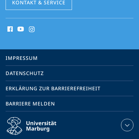
KONTAKT & SERVICE
Social
Media
Kontakte
Service-
IMPRESSUM
Navigation
DATENSCHUTZ
ERKLÄRUNG ZUR BARRIEREFREIHEIT
BARRIERE MELDEN