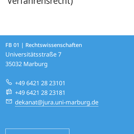
Verfahrensrecht)
Kontakt
Kontaktinformationen
FB 01 | Rechtswissenschaften
FB
und
Universitätsstraße 7
01
Informationen
35032
Marburg
|
zur
Rechtswissenschaften
+49 6421 28 23101
Website
+49 6421 28 23181
dekanat@jura.uni-marburg.de