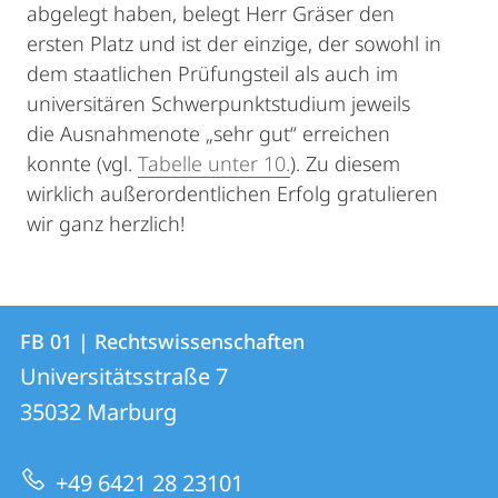
abgelegt haben, belegt Herr Gräser den
ersten Platz und ist der einzige, der sowohl in
dem staatlichen Prüfungsteil als auch im
universitären Schwerpunktstudium jeweils
die Ausnahmenote „sehr gut“ erreichen
konnte (vgl.
Tabelle unter 10.
). Zu diesem
wirklich außerordentlichen Erfolg gratulieren
wir ganz herzlich!
Kontakt
Kontaktinformationen
FB 01 | Rechtswissenschaften
FB
und
Universitätsstraße 7
01
Informationen
35032
Marburg
|
zur
Rechtswissenschaften
+49 6421 28 23101