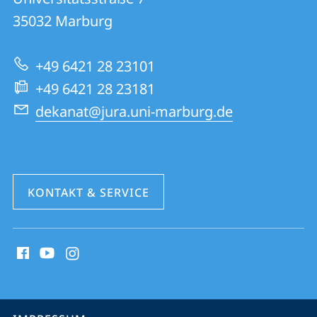
01
Informationen
35032
Marburg
|
zur
Rechtswissenschaften
+49 6421 28 23101
Website
+49 6421 28 23181
dekanat@jura.uni-marburg.de
KONTAKT & SERVICE
Social
Media
Kontakte
Service-