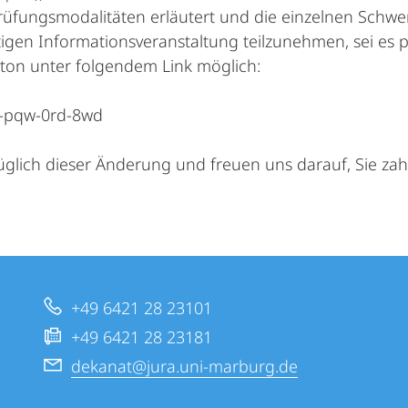
üfungsmodalitäten erläutert und die einzelnen Schwer
tigen Informationsveranstaltung teilzunehmen, sei es p
utton unter folgendem Link möglich:
er-pqw-0rd-8wd
glich dieser Änderung und freuen uns darauf, Sie zahl
+49 6421 28 23101
+49 6421 28 23181
dekanat@jura.uni-marburg.de