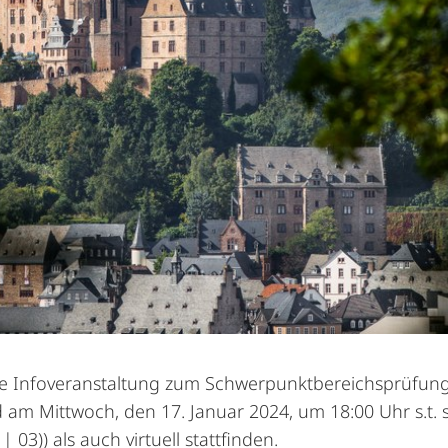
e Infoveranstaltung zum Schwerpunktbereichsprüfun
d am Mittwoch, den 17. Januar 2024, um 18:00 Uhr s.t. 
03)) als auch virtuell stattfinden.