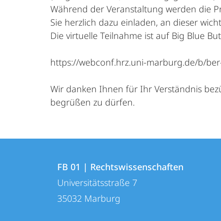
Während der Veranstaltung werden die Pr
Sie herzlich dazu einladen, an dieser wich
Die virtuelle Teilnahme ist auf Big Blue B
https://webconf.hrz.uni-marburg.de/b/b
Wir danken Ihnen für Ihr Verständnis bezü
begrüßen zu dürfen.
Kontakt
Kontaktinformationen
und
FB 01 | Rechtswissenschaften
FB
Universitätsstraße 7
Informationen
01
35032
Marburg
zur
|