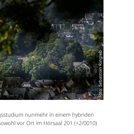
Foto: Sebastian Ringleb
gsstudium nunmehr in einem hybriden
sowohl vor Ort im Hörsaal 201 (+2/0010)