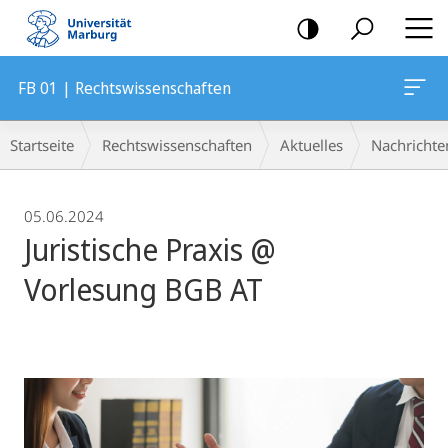
Mobile-
Navigation
FB 01 | Rechtswissenschaften
Breadcrumb-
Startseite
Rechtswissenschaften
Aktuelles
Nachrichte
Navigation
05.06.2024
Juristische Praxis @
Vorlesung BGB AT