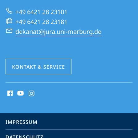
zur
Rechtswissenschaften
+49 6421 28 23101
Website
+49 6421 28 23181
dekanat@jura.uni-marburg.de
KONTAKT & SERVICE
Social
Media
Kontakte
Service-
IMPRESSUM
Navigation
DATENSCHUTZ