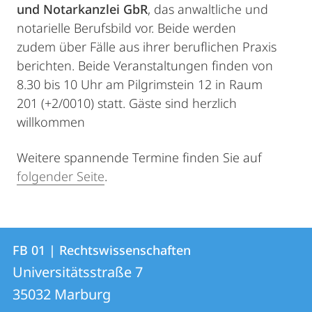
und Notarkanzlei GbR
, das anwaltliche und
notarielle Berufsbild vor. Beide werden
zudem über Fälle aus ihrer beruflichen Praxis
berichten. Beide Veranstaltungen finden von
8.30 bis 10 Uhr am Pilgrimstein 12 in Raum
201 (+2/0010) statt. Gäste sind herzlich
willkommen
Weitere spannende Termine finden Sie auf
folgender Seite
.
Kontakt
Kontaktinformationen
FB 01 | Rechtswissenschaften
FB
und
Universitätsstraße 7
01
Informationen
35032
Marburg
|