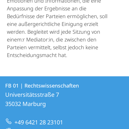
Emotionen und Informationen, die eine
Anpassung der Ergebnisse an die
Bedürfnisse der Parteien ermöglichen, soll
eine außergerichtliche Einigung erzielt
werden. Begleitet wird jede Sitzung von
einem:r Mediator:in, die zwischen den
Parteien vermittelt, selbst jedoch keine
Entscheidungsmacht hat.
Kontakt
Kontaktinformationen
FB 01 | Rechtswissenschaften
FB
und
Universitätsstraße 7
01
Informationen
35032
Marburg
|
zur
Rechtswissenschaften
+49 6421 28 23101
Website