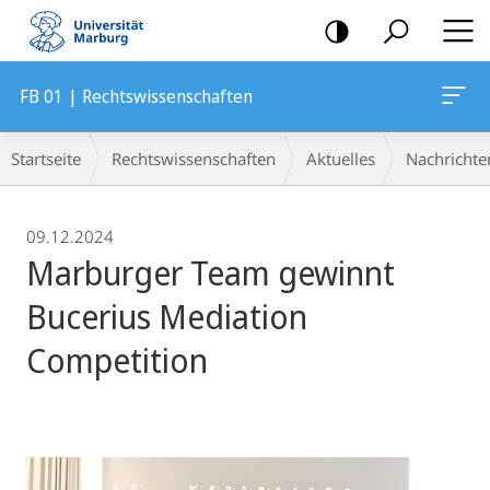
Mobile-
Navigation
FB 01 | Rechtswissenschaften
Breadcrumb-
Startseite
Rechtswissenschaften
Aktuelles
Nachrichte
Navigation
09.12.2024
Marburger Team gewinnt
Bucerius Mediation
Competition