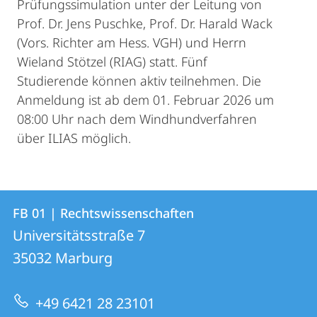
Prüfungssimulation unter der Leitung von
Prof. Dr. Jens Puschke, Prof. Dr. Harald Wack
(Vors. Richter am Hess. VGH) und Herrn
Wieland Stötzel (RIAG) statt. Fünf
Studierende können aktiv teilnehmen. Die
Anmeldung ist ab dem 01. Februar 2026 um
08:00 Uhr nach dem Windhundverfahren
über ILIAS möglich.
Kontakt
Kontaktinformationen
FB 01 | Rechtswissenschaften
FB
und
Universitätsstraße 7
01
Informationen
35032
Marburg
|
zur
Rechtswissenschaften
+49 6421 28 23101