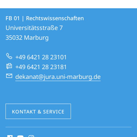
Kontakt
Kontaktinformationen
FB 01 | Rechtswissenschaften
FB
und
Universitätsstraße 7
01
Informationen
35032
Marburg
|
zur
Rechtswissenschaften
+49 6421 28 23101
Website
+49 6421 28 23181
dekanat@jura.uni-marburg.de
KONTAKT & SERVICE
Social