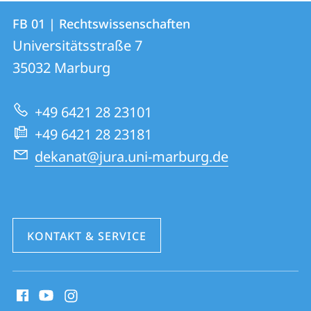
Kontakt
Kontaktinformationen
FB 01 | Rechtswissenschaften
FB
und
Universitätsstraße 7
01
Informationen
35032
Marburg
|
zur
Rechtswissenschaften
+49 6421 28 23101
Website
+49 6421 28 23181
dekanat@jura.uni-marburg.de
KONTAKT & SERVICE
Social
Media