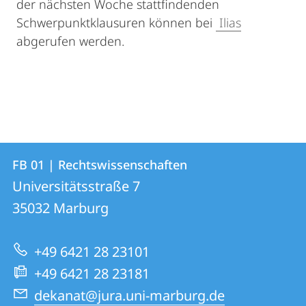
der nächsten Woche stattfindenden
Schwerpunktklausuren können bei
Ilias
abgerufen werden.
Kontakt
Kontaktinformationen
FB 01 | Rechtswissenschaften
FB
und
Universitätsstraße 7
01
Informationen
35032
Marburg
|
zur
Rechtswissenschaften
+49 6421 28 23101
Website
+49 6421 28 23181
dekanat@jura.uni-marburg.de