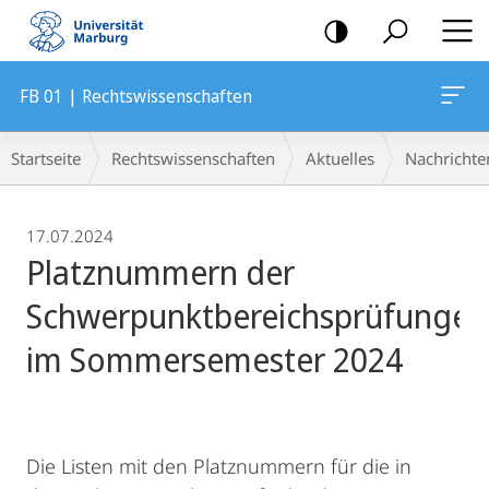
Mobile-
Navigation
FB 01 | Rechtswissenschaften
Breadcrumb-
Startseite
Rechtswissenschaften
Aktuelles
Nachrichte
Navigation
17.07.2024
Platznummern der
Schwerpunktbereichsprüfungen
im Sommersemester 2024
Die Listen mit den Platznummern für die in