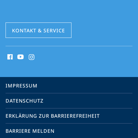
KONTAKT & SERVICE
Social
Media
Kontakte
Service-
IMPRESSUM
Navigation
DATENSCHUTZ
ERKLÄRUNG ZUR BARRIEREFREIHEIT
BARRIERE MELDEN