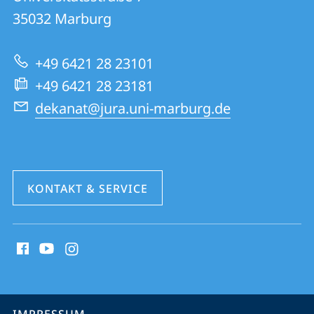
01
Informationen
35032
Marburg
|
zur
Rechtswissenschaften
+49 6421 28 23101
Website
+49 6421 28 23181
dekanat@jura.uni-marburg.de
KONTAKT & SERVICE
Social
Media
Kontakte
Service-
IMPRESSUM