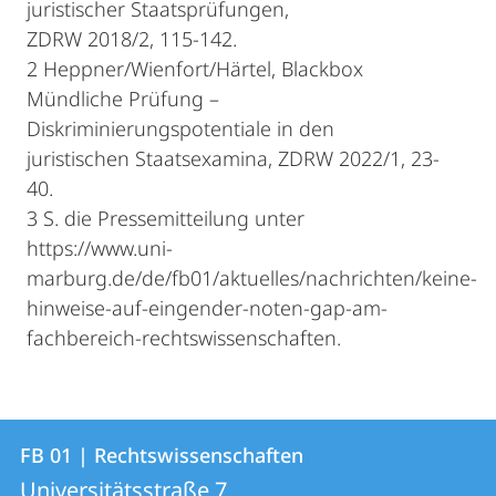
juristischer Staatsprüfungen,
ZDRW 2018/2, 115-142.
2 Heppner/Wienfort/Härtel, Blackbox
Mündliche Prüfung –
Diskriminierungspotentiale in den
juristischen Staatsexamina, ZDRW 2022/1, 23-
40.
3 S. die Pressemitteilung unter
https://www.uni-
marburg.de/de/fb01/aktuelles/nachrichten/keine-
hinweise-auf-eingender-noten-gap-am-
fachbereich-rechtswissenschaften.
Kontakt
Kontaktinformationen
FB 01 | Rechtswissenschaften
FB
und
Universitätsstraße 7