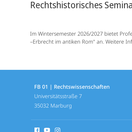
Rechtshistorisches Semina
Im Wintersemester 2026/2027 bietet Profes
–Erbrecht im antiken Rom" an. Weitere I
Kontakt
Kontaktinformationen
und
FB 01 | Rechtswissenschaften
FB
Universitätsstraße 7
Informationen
01
35032
Marburg
zur
|
Rechtswissenschaften
Website
Social