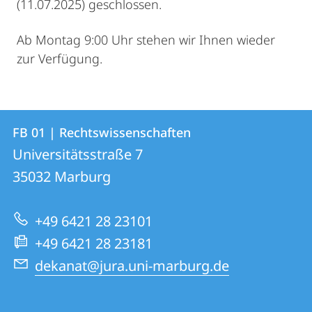
(11.07.2025) geschlossen.
Ab Montag 9:00 Uhr stehen wir Ihnen wieder
zur Verfügung.
Kontakt
Kontaktinformationen
FB 01 | Rechtswissenschaften
FB
und
Universitätsstraße 7
01
Informationen
35032
Marburg
|
zur
Rechtswissenschaften
+49 6421 28 23101
Website
+49 6421 28 23181
dekanat@jura.uni-marburg.de