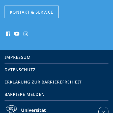
KONTAKT & SERVICE
Social
Media
Kontakte
Service-
IMPRESSUM
Navigation
DATENSCHUTZ
ERKLÄRUNG ZUR BARRIEREFREIHEIT
BARRIERE MELDEN