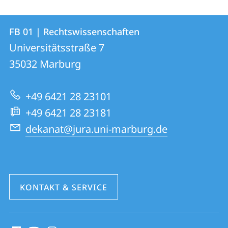
Kontakt
Kontaktinformationen
FB 01 | Rechtswissenschaften
FB
und
Universitätsstraße 7
01
Informationen
35032
Marburg
|
zur
Rechtswissenschaften
+49 6421 28 23101
Website
+49 6421 28 23181
dekanat@jura.uni-marburg.de
KONTAKT & SERVICE
Social