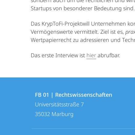
sondern auch um die rechtlichen und wir
Startups von besonderer Bedeutung sind. 
Das KrypToFi-Projektwill Unternehmen ko
Vermögenswerte vermittelt. Ziel ist es,
prax
Wertpapierrecht zu adressieren und Techn
Das erste Interview ist
hier
abrufbar.
Kontakt
Kontaktinformationen
und
FB 01 | Rechtswissenschaften
FB
Universitätsstraße 7
Informationen
01
35032
Marburg
zur
|
Rechtswissenschaften
Website
Social