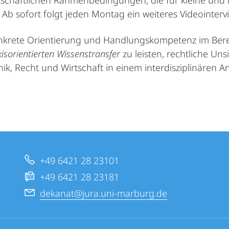
tschaftlichen Rahmenbedingungen, die für kleine und
Ab sofort folgt jeden Montag ein weiteres Videointerv
nkrete Orientierung und Handlungskompetenz im Berei
isorientierten Wissenstransfer
zu leisten, rechtliche Un
ik, Recht und Wirtschaft in einem interdisziplinären
+49 6421 28 23101
+49 6421 28 23181
dekanat@jura.uni-marburg.de