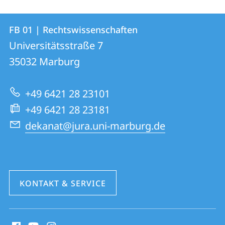
Kontakt
Kontaktinformationen
FB 01 | Rechtswissenschaften
FB
und
Universitätsstraße 7
01
Informationen
35032
Marburg
|
zur
Rechtswissenschaften
+49 6421 28 23101
Website
+49 6421 28 23181
dekanat@jura.uni-marburg.de
KONTAKT & SERVICE
Social