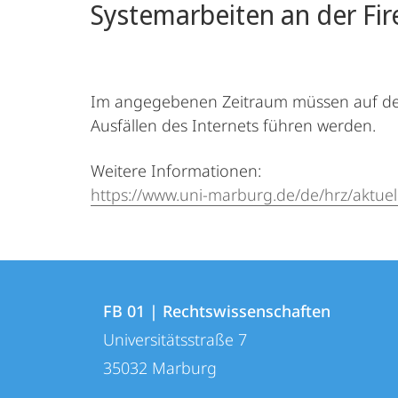
Systemarbeiten an der Fir
Im angegebenen Zeitraum müssen auf der
Ausfällen des Internets führen werden.
Weitere Informationen:
https://www.uni-marburg.de/de/hrz/aktuel
Kontakt
Kontaktinformationen
und
FB 01 | Rechtswissenschaften
FB
Universitätsstraße 7
Informationen
01
35032
Marburg
zur
|