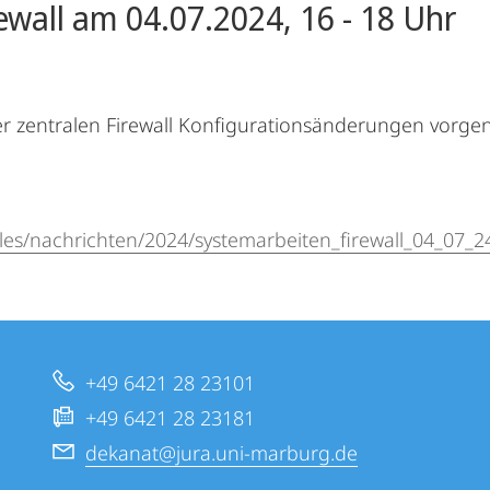
ewall am 04.07.2024, 16 - 18 Uhr
 zentralen Firewall Konfigurationsänderungen vorge
les/nachrichten/2024/systemarbeiten_firewall_04_07_2
+49 6421 28 23101
+49 6421 28 23181
dekanat@jura.uni-marburg.de