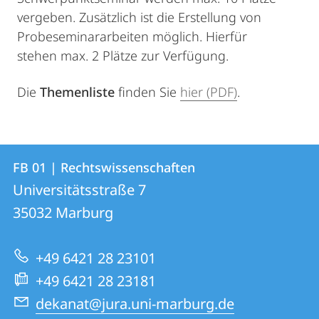
vergeben. Zusätzlich ist die Erstellung von
Probeseminararbeiten möglich. Hierfür
stehen max. 2 Plätze zur Verfügung.
Die
Themenliste
finden Sie
hier (PDF)
.
Kontakt
Kontaktinformationen
FB 01 | Rechtswissenschaften
FB
und
Universitätsstraße 7
01
Informationen
35032
Marburg
|
zur
Rechtswissenschaften
+49 6421 28 23101
Website
+49 6421 28 23181
dekanat@jura.uni-marburg.de