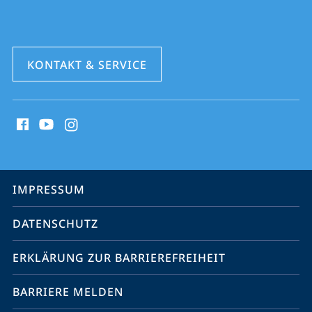
KONTAKT & SERVICE
Social
Media
Kontakte
Service-
IMPRESSUM
Navigation
DATENSCHUTZ
ERKLÄRUNG ZUR BARRIEREFREIHEIT
BARRIERE MELDEN