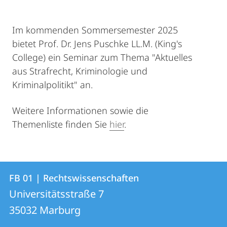
Im kommenden Sommersemester 2025
bietet Prof. Dr. Jens Puschke LL.M. (King's
College) ein Seminar zum Thema "Aktuelles
aus Strafrecht, Kriminologie und
Kriminalpolitikt" an.
Weitere Informationen sowie die
Themenliste finden Sie
hier
.
Kontakt
Kontaktinformationen
FB 01 | Rechtswissenschaften
FB
und
Universitätsstraße 7
01
Informationen
35032
Marburg
|