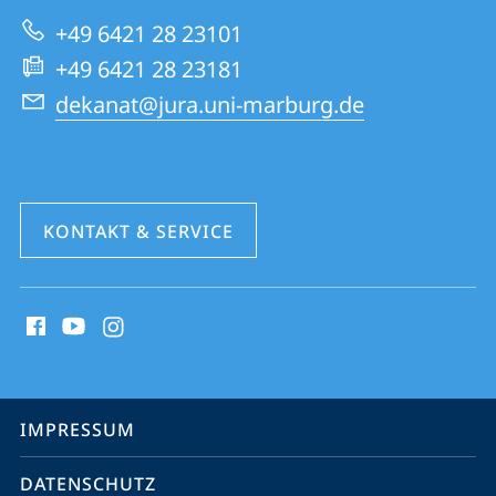
zur
Rechtswissenschaften
+49 6421 28 23101
Website
+49 6421 28 23181
dekanat@jura.uni-marburg.de
KONTAKT & SERVICE
Social
Media
Kontakte
Service-
IMPRESSUM
Navigation
DATENSCHUTZ