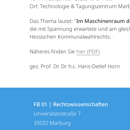
Ort: Technologie & Tagungszentrum Marbu
Das Thema lautet: "
Im Maschinenraum de
die mit Spannung erwartete und am gleic
Hessischen Kommunalwahlrechts.
Näheres finden Sie
hier (PDF)
.
gez. Prof. Dr. Dr. h.c. Hans-Detlef Horn 
Kontakt
Kontaktinformationen
und
FB 01 | Rechtswissenschaften
FB
Universitätsstraße 7
Informationen
01
35032
Marburg
zur
|