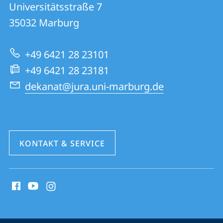
und
Universitätsstraße 7
01
Informationen
35032
Marburg
|
zur
Rechtswissenschaften
+49 6421 28 23101
Website
+49 6421 28 23181
dekanat@jura.uni-marburg.de
KONTAKT & SERVICE
Social
Media
Kontakte